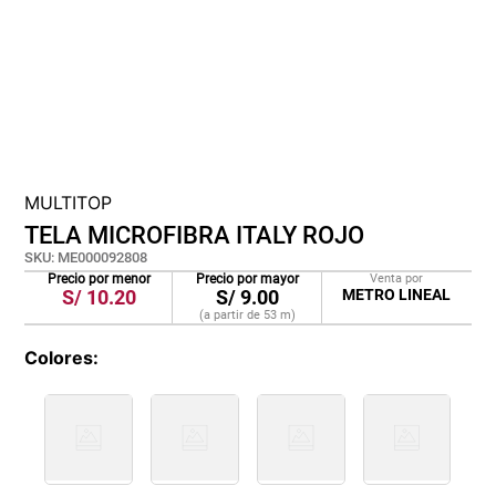
cojin
pisos
plastico
MULTITOP
TELA MICROFIBRA ITALY ROJO
SKU
:
ME000092808
Precio por menor
Precio por mayor
Venta por
S/
10.20
S/
9.00
METRO LINEAL
(a partir de
53
m
)
Colores