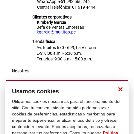
WhatsApp: +51 993 560 246
Central Telefónica: 01 619 4444
Clientes corporativos
Kimberly Garcia
Jefa de Ventas Empresas
kgarcia@multitop.pe
Tienda física
Av. Iquitos 670 - 699, La Victoria
L-S: 8:00 a.m. - 6:30 p.m.
Feriados: 9:00 a.m. - 5:00 p.m.
Nosotros
×
Atención al cliente
Usamos cookies
Utilizamos cookies necesarias para el funcionamiento del
sitio. Con tu consentimiento también podemos usar
Descubre más
cookies de preferencias, estadísticas y marketing para
mejorar tu experiencia, analizar el uso del sitio y ofrecer
contenido relevante. Puedes aceptarlas, rechazarlas o
personalizar tus preferencias. Consulta nuestra
Política