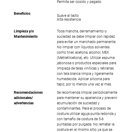
Permite ser cosido y pegado
Beneficios
Suave al tacto
Alta resistencia
Limpieza y/o
Toda mancha, derramamiento o
Mantenimiento
suciedad se debe limpiar con rapidez
para evitar un manchado permanente.
No limpiar con líquidos solventes
como tiner, acetona, alcohol, MEK
(Metiletilcetona), etc. Utilizar espuma
jabonosa o productos especiales para
limpieza de telas vinílicas y retirarlas
con tela blanca limpia y ligeramente
humedecida. Aplicar silicona para
tapiz, por lo menos una vez al mes.
Recomendaciones
Se recomienda limpiar periódicamente
adicionales/
para mantener su apariencia y prevenir
advertencias
acumulación de suciedad y
contaminantes. Para el proceso de
costura utilizar aguja punta redonda y
con tamaño de costura de 5-6
puntadas por pulgada. No rematar la
costura en el mismo sitio ya que se