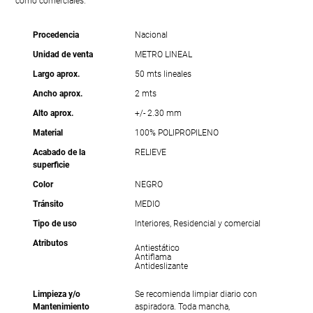
como comerciales.
Procedencia
Nacional
Unidad de venta
METRO LINEAL
Largo aprox.
50 mts lineales
Ancho aprox.
2 mts
Alto aprox.
+/- 2.30 mm
Material
100% POLIPROPILENO
Acabado de la
RELIEVE
superficie
Color
NEGRO
Tránsito
MEDIO
Tipo de uso
Interiores, Residencial y comercial
Atributos
Antiestático
Antiflama
Antideslizante
Limpieza y/o
Se recomienda limpiar diario con
Mantenimiento
aspiradora. Toda mancha,