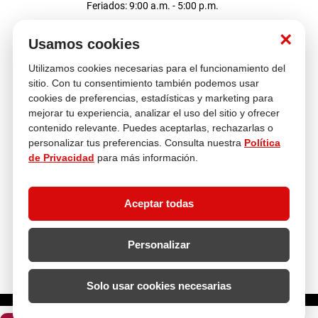
Feriados: 9:00 a.m. - 5:00 p.m.
Nosotros
×
Usamos cookies
Utilizamos cookies necesarias para el funcionamiento del
Atención al cliente
sitio. Con tu consentimiento también podemos usar
cookies de preferencias, estadísticas y marketing para
mejorar tu experiencia, analizar el uso del sitio y ofrecer
contenido relevante. Puedes aceptarlas, rechazarlas o
Descubre más
personalizar tus preferencias. Consulta nuestra
Política
de Privacidad
para más información.
Aceptar todas
Personalizar
Solo usar cookies necesarias
¿Cuántos metros lineales necesitas?