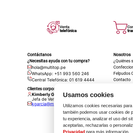
Venta
Co
telefónica
tra
Contáctanos
Nosotros
¿Necesitas ayuda con tu compra?
¿Quiénes 
hola@multitop.pe
Confeccio
WhatsApp: +51 993 560 246
Felpudos 
Central Telefónica: 01 619 4444
Contacto
Registra t
Clientes corporativos
Certificac
Usamos cookies
Kimberly Garcia
Trabaja co
Jefa de Ventas Empresas
kgarcia@multitop.pe
Tienda físi
Utilizamos cookies necesarias para 
Av. Iqui
también podemos usar cookies de pr
L-S: 8:0
tu experiencia, analizar el uso del s
Feriados
aceptarlas, rechazarlas o personali
Privacidad
para más información.