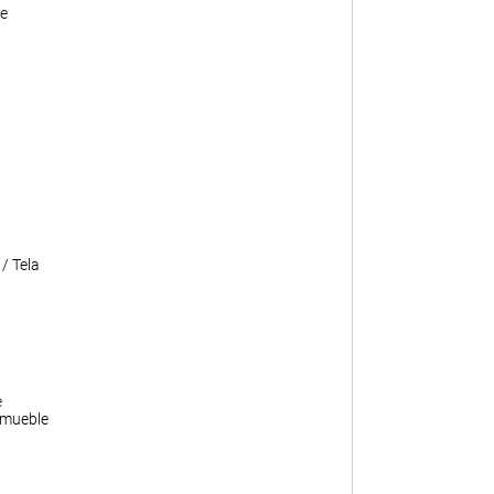
e
/ Tela
e
 mueble