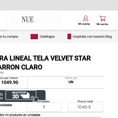
ue tu compra
Catálogos
Inspírate con nuestro blog
A LINEAL TELA VELVET STAR
ARRON CLARO
91
cio por menor
Venta por
/
1049.90
UN
lo
io
Unidades
Precio total
unidades
ibir mi producto en
unidades