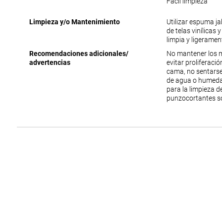
Fácil limpieza
Limpieza y/o Mantenimiento
Utilizar espuma j
de telas vinílicas 
limpia y ligerame
Recomendaciones adicionales/
No mantener los 
advertencias
evitar proliferac
cama, no sentarse
de agua o humedad
para la limpieza 
punzocortantes s