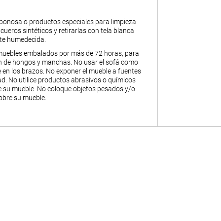
abonosa o productos especiales para limpieza
y cueros sintéticos y retirarlas con tela blanca
nte humedecida.
muebles embalados por más de 72 horas, para
ión de hongos y manchas. No usar el sofá como
 en los brazos. No exponer el mueble a fuentes
. No utilice productos abrasivos o químicos
de su mueble. No coloque objetos pesados y/o
obre su mueble.