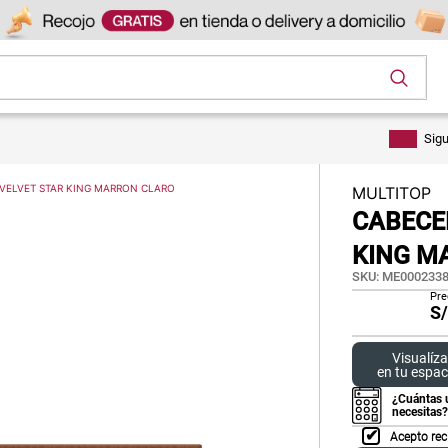
os
Sig
 VELVET STAR KING MARRON CLARO
MULTITOP
CABECER
KING M
SKU
:
ME0002338
Pre
S
Visualíza
en tu espac
¿Cuántas 
necesitas?
Acepto rec