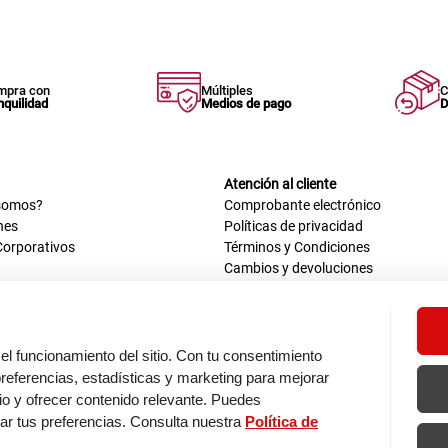
mpra con
Múltiples
C
nquilidad
Medios de pago
D
Atención al cliente
somos?
Comprobante electrónico
nes
Políticas de privacidad
Corporativos
Términos y Condiciones
Cambios y devoluciones
us datos
Mis comprobantes electrónicos
ión OEA
Libro de reclamaciones
n nosotros
ca
el funcionamiento del sitio. Con tu consentimiento
tos 670 - 699, La Victoria
eferencias, estadísticas y marketing para mejorar
0 a.m. - 6:30 p.m.
itio y ofrecer contenido relevante. Puedes
: 9:00 a.m. - 5:00 p.m.
zar tus preferencias. Consulta nuestra
Política de