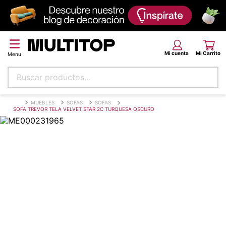
Buscar productos...
Términos más buscados
MUEBLES
SOFAS
SOFAS
SOFA TREVOR TELA VELVET STAR 2C TURQUESA OSCURO
papel tapiz
alfombra
puff
piso
espuma
tela
lona