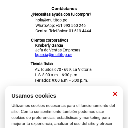
Contáctanos
¿Necesitas ayuda con tu compra?
hola@multitop.pe
WhatsApp: +51 993 560 246
Central Telefónica: 01 619 4444
Clientes corporativos
Kimberly Garcia
Jefa de Ventas Empresas
kgarcia@multitop.pe
Tienda física
Av. Iquitos 670 - 699, La Victoria
L-S: 8:00 a.m. - 6:30 p.m.
Feriados: 9:00 a.m. - 5:00 p.m.
Nosotros
×
Usamos cookies
Utilizamos cookies necesarias para el funcionamiento del
Atención al cliente
sitio. Con tu consentimiento también podemos usar
cookies de preferencias, estadísticas y marketing para
mejorar tu experiencia, analizar el uso del sitio y ofrecer