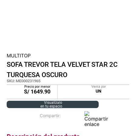
cojin
pisos
plastico
MULTITOP
SOFA TREVOR TELA VELVET STAR 2C
TURQUESA OSCURO
SKU
:
ME000231965
Precio por menor
Venta por
S/
1649.90
UN
Visualízalo
en tu espacio