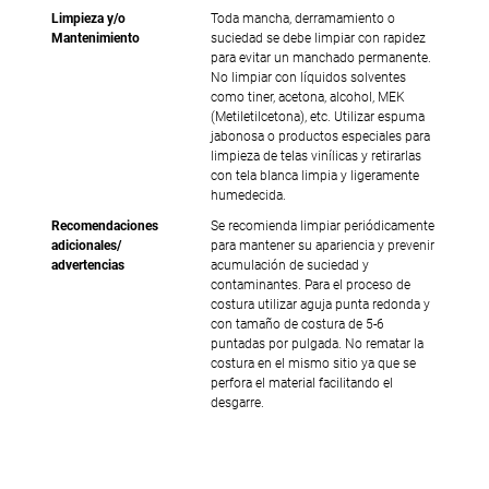
Limpieza y/o
Toda mancha, derramamiento o
Mantenimiento
suciedad se debe limpiar con rapidez
para evitar un manchado permanente.
No limpiar con líquidos solventes
como tiner, acetona, alcohol, MEK
(Metiletilcetona), etc. Utilizar espuma
jabonosa o productos especiales para
limpieza de telas vinílicas y retirarlas
con tela blanca limpia y ligeramente
humedecida.
Recomendaciones
Se recomienda limpiar periódicamente
adicionales/
para mantener su apariencia y prevenir
advertencias
acumulación de suciedad y
contaminantes. Para el proceso de
costura utilizar aguja punta redonda y
con tamaño de costura de 5-6
puntadas por pulgada. No rematar la
costura en el mismo sitio ya que se
perfora el material facilitando el
desgarre.