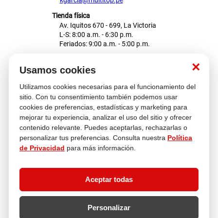
kgarcia@multitop.pe
Tienda física
Av. Iquitos 670 - 699, La Victoria
L-S: 8:00 a.m. - 6:30 p.m.
Feriados: 9:00 a.m. - 5:00 p.m.
Nosotros
×
Usamos cookies
Utilizamos cookies necesarias para el funcionamiento del
Atención al cliente
sitio. Con tu consentimiento también podemos usar
cookies de preferencias, estadísticas y marketing para
mejorar tu experiencia, analizar el uso del sitio y ofrecer
contenido relevante. Puedes aceptarlas, rechazarlas o
Descubre más
personalizar tus preferencias. Consulta nuestra
Política
de Privacidad
para más información.
Aceptar todas
Personalizar