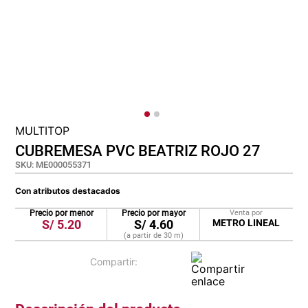
cojin
pisos
plastico
MULTITOP
CUBREMESA PVC BEATRIZ ROJO 27
SKU
:
ME000055371
Con atributos destacados
Precio por menor
Precio por mayor
Venta por
S/
5.20
S/
4.60
METRO LINEAL
(a partir de
30
m
)