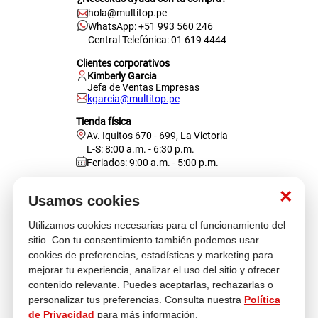
hola@multitop.pe
WhatsApp: +51 993 560 246
Central Telefónica: 01 619 4444
Clientes corporativos
Kimberly Garcia
Jefa de Ventas Empresas
kgarcia@multitop.pe
Tienda física
Av. Iquitos 670 - 699, La Victoria
L-S: 8:00 a.m. - 6:30 p.m.
Feriados: 9:00 a.m. - 5:00 p.m.
Nosotros
×
Usamos cookies
Utilizamos cookies necesarias para el funcionamiento del
Atención al cliente
sitio. Con tu consentimiento también podemos usar
cookies de preferencias, estadísticas y marketing para
mejorar tu experiencia, analizar el uso del sitio y ofrecer
contenido relevante. Puedes aceptarlas, rechazarlas o
Descubre más
personalizar tus preferencias. Consulta nuestra
Política
de Privacidad
para más información.