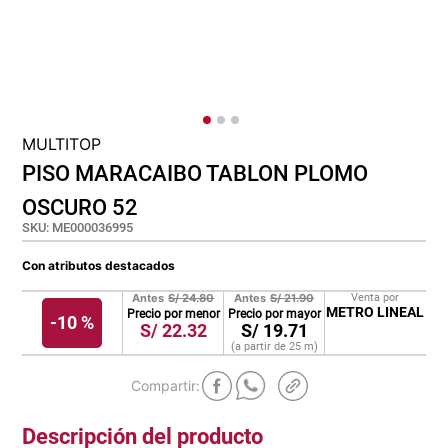
pisos
tapete
MULTITOP
PISO MARACAIBO TABLON PLOMO
OSCURO 52
SKU
:
ME000036995
Con atributos destacados
Antes
S/
24.80
Antes
S/
21.90
Venta por
METRO LINEAL
Precio por menor
Precio por mayor
-
10 %
S/
22.32
S/
19.71
(a partir de
25
m
)
Descripción del producto