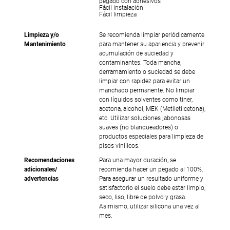
pegado con adhesivos
Fácil instalación
Fácil limpieza
Limpieza y/o
Se recomienda limpiar periódicamente
Mantenimiento
para mantener su apariencia y prevenir
acumulación de suciedad y
contaminantes. Toda mancha,
derramamiento o suciedad se debe
limpiar con rapidez para evitar un
manchado permanente. No limpiar
con líquidos solventes como tiner,
acetona, alcohol, MEK (Metiletilcetona),
etc. Utilizar soluciones jabonosas
suaves (no blanqueadores) o
productos especiales para limpieza de
pisos vinílicos.
Recomendaciones
Para una mayor duración, se
adicionales/
recomienda hacer un pegado al 100%.
advertencias
Para asegurar un resultado uniforme y
satisfactorio el suelo debe estar limpio,
seco, liso, libre de polvo y grasa.
Asimismo, utilizar silicona una vez al
mes.