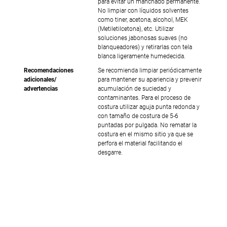
para evitar un manchado permanente.
No limpiar con líquidos solventes
como tiner, acetona, alcohol, MEK
(Metiletilcetona), etc. Utilizar
soluciones jabonosas suaves (no
blanqueadores) y retirarlas con tela
blanca ligeramente humedecida.
Recomendaciones
Se recomienda limpiar periódicamente
adicionales/
para mantener su apariencia y prevenir
advertencias
acumulación de suciedad y
contaminantes. Para el proceso de
costura utilizar aguja punta redonda y
con tamaño de costura de 5-6
puntadas por pulgada. No rematar la
costura en el mismo sitio ya que se
perfora el material facilitando el
desgarre.