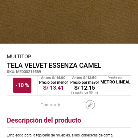
cojin
pisos
plastico
MULTITOP
TELA VELVET ESSENZA CAMEL
SKU
:
ME000219589
Antes
S/
14.90
Antes
S/
13.50
Venta por
METRO LINEAL
Precio por menor
Precio por mayor
-
10 %
S/
13.41
S/
12.15
(a partir de
50
m
)
Descripción del producto
Empleado para la tapicería de muebles, sillas, cabeceras de cama,