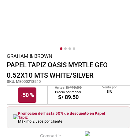
cojin
pisos
plastico
GRAHAM & BROWN
PAPEL TAPIZ OASIS MYRTLE GEO
0.52X10 MTS WHITE/SILVER
SKU
:
ME000218540
Antes
S/
179.00
Venta por
UN
Precio por menor
-
50 %
S/
89.50
Promoción del hasta 50% de descuento en Papel
Tapiz
Máximo 2 usos por cliente.