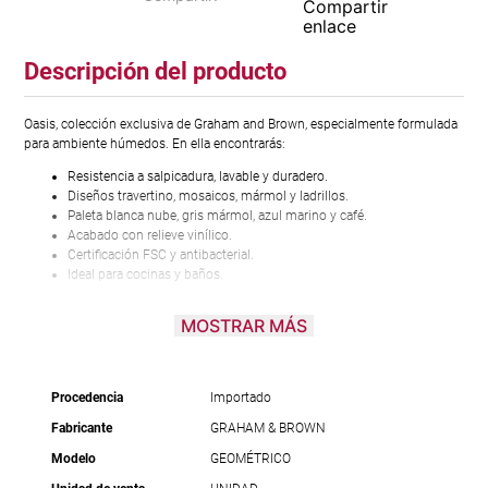
Descripción del producto
Oasis, colección exclusiva de Graham and Brown, especialmente formulada
para ambiente húmedos. En ella encontrarás:
Resistencia a salpicadura, lavable y duradero.
Diseños travertino, mosaicos, mármol y ladrillos.
Paleta blanca nube, gris mármol, azul marino y café.
Acabado con relieve vinílico.
Certificación FSC y antibacterial.
Ideal para cocinas y baños.
Transmite modernidad en tus ambientes con Oasis. Para ver la colección
MOSTRAR MÁS
completa, click en el menú de la página, opción “Papel tapiz y Wall panel” y
selecciona “Colección Oasis”.
Procedencia
Importado
Fabricante
GRAHAM & BROWN
Modelo
GEOMÉTRICO