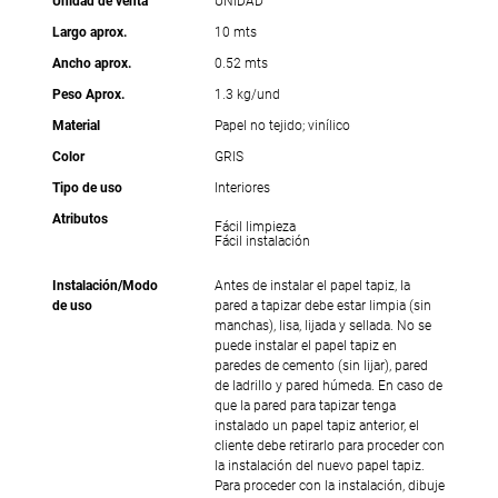
Unidad de venta
UNIDAD
Largo aprox.
10 mts
Ancho aprox.
0.52 mts
Peso Aprox.
1.3 kg/und
Material
Papel no tejido; vinílico
Color
GRIS
Tipo de uso
Interiores
Atributos
Fácil limpieza
Fácil instalación
Instalación/Modo
Antes de instalar el papel tapiz, la
de uso
pared a tapizar debe estar limpia (sin
manchas), lisa, lijada y sellada. No se
puede instalar el papel tapiz en
paredes de cemento (sin lijar), pared
de ladrillo y pared húmeda. En caso de
que la pared para tapizar tenga
instalado un papel tapiz anterior, el
cliente debe retirarlo para proceder con
la instalación del nuevo papel tapiz.
Para proceder con la instalación, dibuje