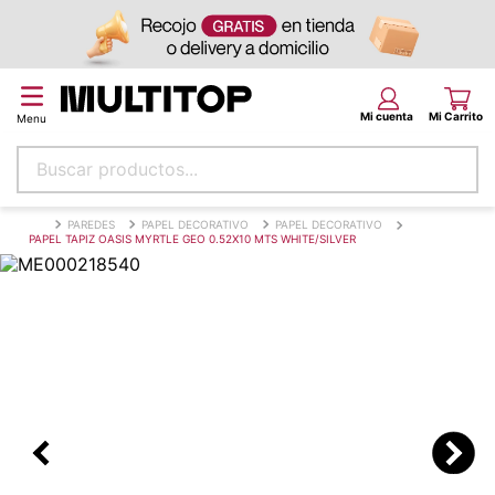
Buscar productos...
Términos más buscados
PAREDES
PAPEL DECORATIVO
PAPEL DECORATIVO
PAPEL TAPIZ OASIS MYRTLE GEO 0.52X10 MTS WHITE/SILVER
papel tapiz
alfombra
puff
piso
espuma
tela
lona