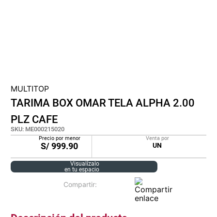
cojin
pisos
plastico
MULTITOP
TARIMA BOX OMAR TELA ALPHA 2.00
PLZ CAFE
SKU
:
ME000215020
Precio por menor
Venta por
S/
999.90
UN
Visualízalo
en tu espacio