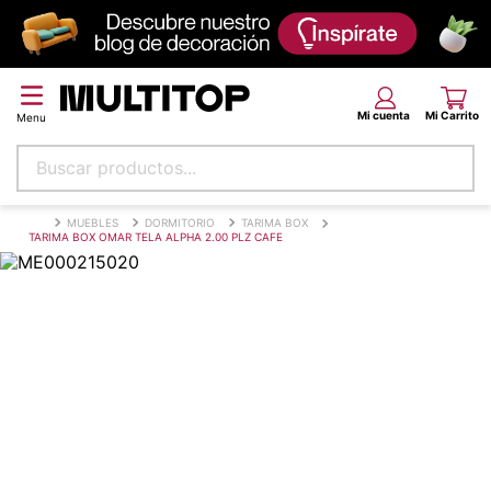
Buscar productos...
Términos más buscados
MUEBLES
DORMITORIO
TARIMA BOX
TARIMA BOX OMAR TELA ALPHA 2.00 PLZ CAFE
papel tapiz
alfombra
puff
piso
espuma
tela
lona