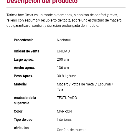
Descripción del producto
Tarima box Omar es un modelo atemporal, sinonimo de confort y relax,
relleno con espuma y recubierto de tapiz, sobre una estructura de madera
que garantiza el confort y duración prolongada del mueble.
Procedencia
Nacional
Unidad de venta
UNIDAD
Largo aprox.
200 cm
Ancho aprox.
136 cm
Peso Aprox.
30.8 kg/und
Material
Madera / Patas de metal / Espuma /
Tela
Acabado de la
TEXTURADO
superficie
Color
MARRON
Tipo de uso
Interiores
Atributos
Confort de mueble