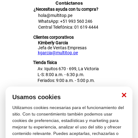
Contáctanos
¿Necesitas ayuda con tu compra?
hola@multitop.pe
WhatsApp: +51 993 560 246
Central Telefónica: 01 619 4444
Clientes corporativos
Kimberly Garcia
Jefa de Ventas Empresas
kgarcia@multitop.pe
Tienda física
Av. Iquitos 670 - 699, La Victoria
L-S: 8:00 a.m. - 6:30 p.m.
Feriados: 9:00 a.m. - 5:00 p.m.
Nosotros
×
Usamos cookies
Utilizamos cookies necesarias para el funcionamiento del
Atención al cliente
sitio. Con tu consentimiento también podemos usar
cookies de preferencias, estadísticas y marketing para
mejorar tu experiencia, analizar el uso del sitio y ofrecer
contenido relevante. Puedes aceptarlas, rechazarlas o
Descubre más