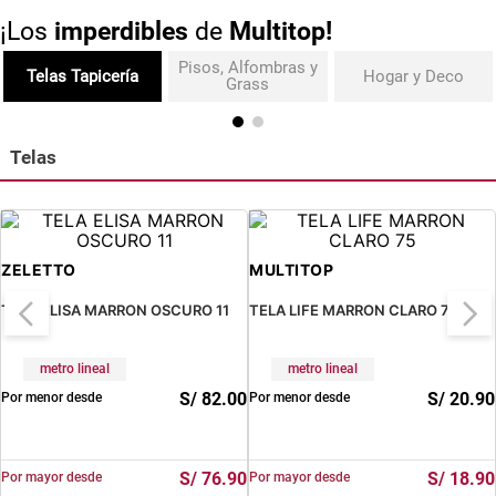
¡Los
imperdibles
de
Multitop!
Pisos, Alfombras y
Telas Tapicería
Hogar y Deco
Grass
Telas
ZELETTO
MULTITOP
TELA ELISA MARRON OSCURO 11
TELA LIFE MARRON CLARO 75
metro lineal
metro lineal
S/
82
.
00
S/
20
.
90
Por menor desde
Por menor desde
S/
76
.
90
S/
18
.
90
Por mayor desde
Por mayor desde