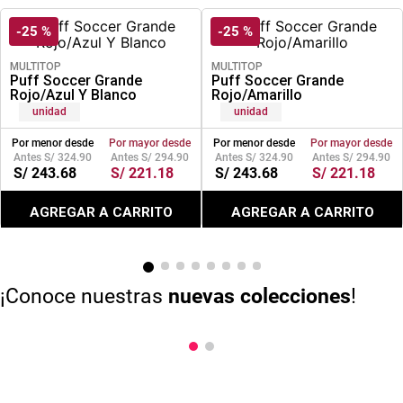
-
25 %
-
25 %
MULTITOP
MULTITOP
Puff Soccer Grande
Puff Soccer Grande
Rojo/Azul Y Blanco
Rojo/Amarillo
unidad
unidad
Por menor desde
Por mayor desde
Por menor desde
Por mayor desde
S/
324
.
90
S/
294
.
90
S/
324
.
90
S/
294
.
90
S/
243
.
68
S/
221
.
18
S/
243
.
68
S/
221
.
18
AGREGAR A CARRITO
AGREGAR A CARRITO
¡Conoce nuestras
nuevas colecciones
!