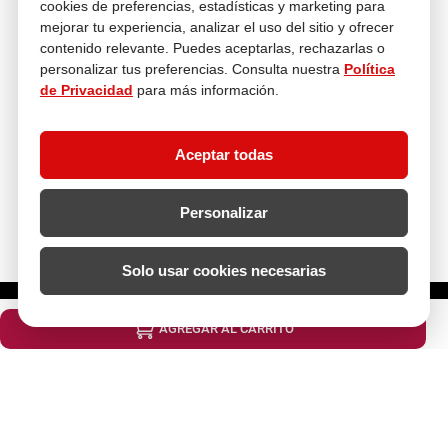
cookies de preferencias, estadísticas y marketing para
mejorar tu experiencia, analizar el uso del sitio y ofrecer
contenido relevante. Puedes aceptarlas, rechazarlas o
personalizar tus preferencias. Consulta nuestra
Política
Asesoría
de Privacidad
para más información.
En tus compras
Aceptar todas
Contáctanos
¿Necesitas ayuda con tu compra?
hola@multitop.pe
Personalizar
WhatsApp: +51 993 560 246
Central Telefónica: 01 619 4444
Solo usar cookies necesarias
Clientes corporativos
¿Cuántas unidades necesitas?
Kimberly Garcia
Jefa de Ventas Empresas
AGREGAR AL CARRITO
kgarcia@multitop.pe
Tienda física
Av. Iquitos 670 - 699, La Victoria
L-S: 8:00 a.m. - 6:30 p.m.
Feriados: 9:00 a.m. - 5:00 p.m.