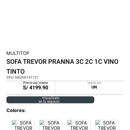
cojin
pisos
tapete
MULTITOP
SOFA TREVOR PRANNA 3C 2C 1C VINO
TINTO
SKU
:
ME000141127
Precio por menor
Venta por
S/
4199.90
UN
Visualízalo
en tu espacio
Colores