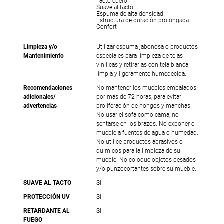
Tacto cuero
Suave al tacto
Espuma de alta densidad
Estructura de duración prolongada
Confort
Limpieza y/o
Utilizar espuma jabonosa o productos
Mantenimiento
especiales para limpieza de telas
vinílicas y retirarlas con tela blanca
limpia y ligeramente humedecida.
Recomendaciones
No mantener los muebles embalados
adicionales/
por más de 72 horas, para evitar
advertencias
proliferación de hongos y manchas.
No usar el sofá como cama, no
sentarse en los brazos. No exponer el
mueble a fuentes de agua o humedad.
No utilice productos abrasivos o
químicos para la limpieza de su
mueble. No coloque objetos pesados
y/o punzocortantes sobre su mueble.
SUAVE AL TACTO
Sí
PROTECCIÓN UV
Sí
RETARDANTE AL
Sí
FUEGO