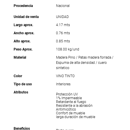
Procedencia
Nacional
Unidad de venta
UNIDAD
Largo aprox.
4.17 mts
Ancho aprox.
0.76 mts
Alto aprox.
0.85 mts
Peso Aprox.
108.00 kg/und
Material
Madera Pino / Patas madera forrada /
Espuma de alta densidad / cuero
sintetico
Color
VINO TINTO
Tipo de uso
Interiores
Atributos
Protección UV
1% Impermeable
Retardante al fuego
Resistente a la abrasión
Antimicótico
Confort de mueble
larga duración de mueble
Beneficios